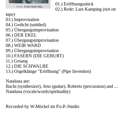
01.) Eröffnungsstück
02.) Rede: Lars Kamping
(not on
tape)
03.) Improvisation
04.) Gedicht (untitled)
05.) Übergangsimprovisation
06.) DER EKEL
07.) Übergangsimprovisation
08.) WEIB WARD
09.) Übergangsimprovisation
10.) FASERN (DIE GEBURT)
11.) Gesang
12.) DIE SCHWALBE
13.) Orgelklänge "Eröffnung" (Pipe Invention)
Nataluna are:
Bachi (synthesizer), Jens (guitar), Roberto (percussion) and ...
Nataluna (vocals/words/spirituality)
Recorded by W.Möckel im P.o.P.-Studio